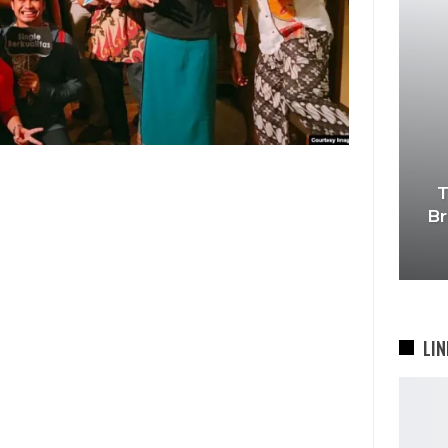
T
Br
LIN