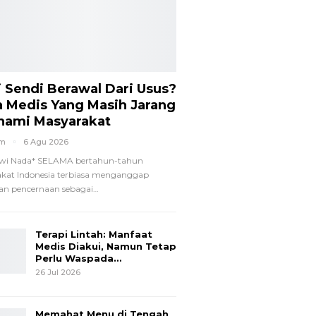
i Sendi Berawal Dari Usus?
a Medis Yang Masih Jarang
hami Masyarakat
om
6 Agu 2026
wi Nada*
SELAMA bertahun-tahun
kat Indonesia terbiasa menganggap
n pencernaan sebagai
…
Terapi Lintah: Manfaat
Medis Diakui, Namun Tetap
Perlu Waspada…
26 Jul 2026
Memahat Menu di Tengah