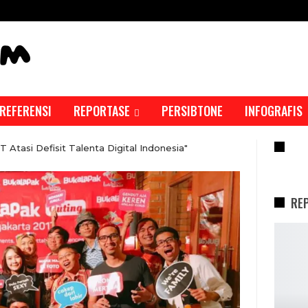
REFERENSI
REPORTASE
PERSIBTONE
INFOGRAFIS
RE
Atasi Defisit Talenta Digital Indonesia"
RE