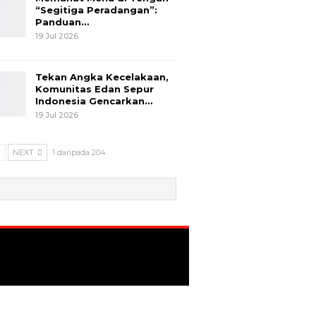
“Segitiga Peradangan”:
Panduan…
19 Jul 2026
Tekan Angka Kecelakaan,
Komunitas Edan Sepur
Indonesia Gencarkan…
19 Jul 2026
V
NEXT
1 daripada 204