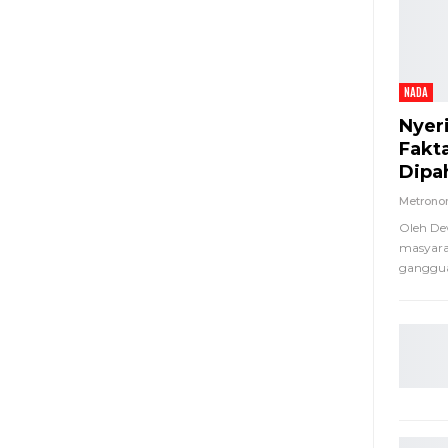
NADA
Nyer
Fakt
Dipa
Metron
Oleh De
masyara
ganggua