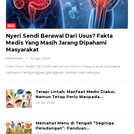
NADA
Nyeri Sendi Berawal Dari Usus? Fakta
Medis Yang Masih Jarang Dipahami
Masyarakat
Metronom
6 Agu 2026
Oleh Dewi Nada*
SELAMA bertahun-tahun masyarakat Indonesia
terbiasa menganggap gangguan pencernaan sebagai
…
Terapi Lintah: Manfaat Medis Diakui,
Namun Tetap Perlu Waspada…
26 Jul 2026
Memahat Menu di Tengah “Segitiga
Peradangan”: Panduan…
19 Jul 2026