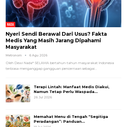
NADA
Nyeri Sendi Berawal Dari Usus? Fakta
Medis Yang Masih Jarang Dipahami
Masyarakat
Metronom
6 Agu 2026
Oleh Dewi Nada*
SELAMA bertahun-tahun masyarakat Indonesia
terbiasa menganggap gangguan pencernaan sebagai
…
Terapi Lintah: Manfaat Medis Diakui,
Namun Tetap Perlu Waspada…
26 Jul 2026
Memahat Menu di Tengah “Segitiga
Peradangan”: Panduan…
19 Jul 2026