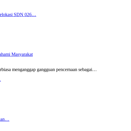
 Relokasi SDN 026…
pahami Masyarakat
rbiasa menganggap gangguan pencernaan sebagai
…
…
rkan…