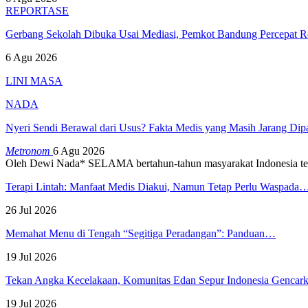
REPORTASE
Gerbang Sekolah Dibuka Usai Mediasi, Pemkot Bandung Percepat
6 Agu 2026
LINI MASA
NADA
Nyeri Sendi Berawal dari Usus? Fakta Medis yang Masih Jarang Di
Metronom
6 Agu 2026
Oleh Dewi Nada*
SELAMA bertahun-tahun masyarakat Indonesia te
Terapi Lintah: Manfaat Medis Diakui, Namun Tetap Perlu Waspada
26 Jul 2026
Memahat Menu di Tengah “Segitiga Peradangan”: Panduan…
19 Jul 2026
Tekan Angka Kecelakaan, Komunitas Edan Sepur Indonesia Genca
19 Jul 2026