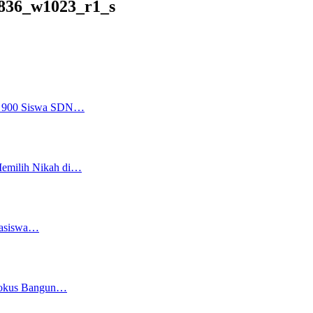
36_w1023_r1_s
a, 900 Siswa SDN…
Memilih Nikah di…
easiswa…
 Fokus Bangun…