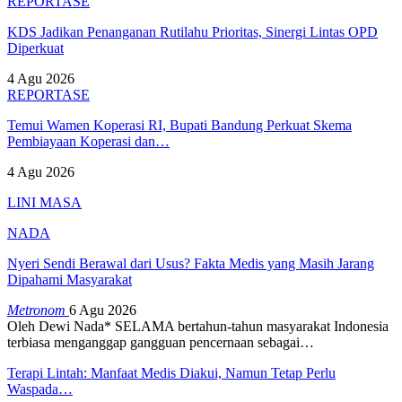
REPORTASE
KDS Jadikan Penanganan Rutilahu Prioritas, Sinergi Lintas OPD
Diperkuat
4 Agu 2026
REPORTASE
Temui Wamen Koperasi RI, Bupati Bandung Perkuat Skema
Pembiayaan Koperasi dan…
4 Agu 2026
LINI MASA
NADA
Nyeri Sendi Berawal dari Usus? Fakta Medis yang Masih Jarang
Dipahami Masyarakat
Metronom
6 Agu 2026
Oleh Dewi Nada*
SELAMA bertahun-tahun masyarakat Indonesia
terbiasa menganggap gangguan pencernaan sebagai
…
Terapi Lintah: Manfaat Medis Diakui, Namun Tetap Perlu
Waspada…