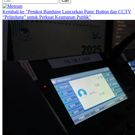
Kembali ke "Pemkot Bandung Luncurkan Panic Button dan CCTV
“Pelindung” untuk Perkuat Keamanan Publik"