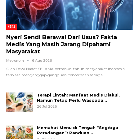
NADA
Nyeri Sendi Berawal Dari Usus? Fakta
Medis Yang Masih Jarang Dipahami
Masyarakat
Metronom
6 Agu 2026
Oleh Dewi Nada*
SELAMA bertahun-tahun masyarakat Indonesia
terbiasa menganggap gangguan pencernaan sebagai
…
Terapi Lintah: Manfaat Medis Diakui,
Namun Tetap Perlu Waspada…
26 Jul 2026
Memahat Menu di Tengah “Segitiga
Peradangan”: Panduan…
19 Jul 2026