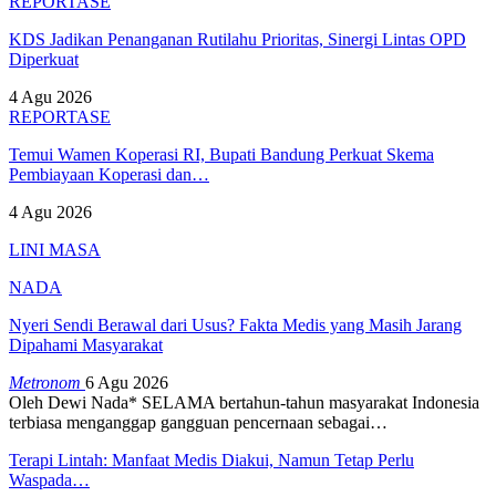
REPORTASE
KDS Jadikan Penanganan Rutilahu Prioritas, Sinergi Lintas OPD
Diperkuat
4 Agu 2026
REPORTASE
Temui Wamen Koperasi RI, Bupati Bandung Perkuat Skema
Pembiayaan Koperasi dan…
4 Agu 2026
LINI MASA
NADA
Nyeri Sendi Berawal dari Usus? Fakta Medis yang Masih Jarang
Dipahami Masyarakat
Metronom
6 Agu 2026
Oleh Dewi Nada*
SELAMA bertahun-tahun masyarakat Indonesia
terbiasa menganggap gangguan pencernaan sebagai
…
Terapi Lintah: Manfaat Medis Diakui, Namun Tetap Perlu
Waspada…