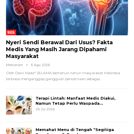
NADA
Nyeri Sendi Berawal Dari Usus? Fakta
Medis Yang Masih Jarang Dipahami
Masyarakat
Metronom
6 Agu 2026
Oleh Dewi Nada*
SELAMA bertahun-tahun masyarakat Indonesia
terbiasa menganggap gangguan pencernaan sebagai
…
Terapi Lintah: Manfaat Medis Diakui,
Namun Tetap Perlu Waspada…
26 Jul 2026
Memahat Menu di Tengah “Segitiga