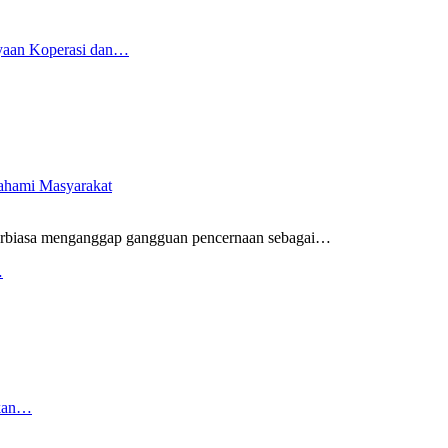
yaan Koperasi dan…
pahami Masyarakat
rbiasa menganggap gangguan pencernaan sebagai
…
…
rkan…