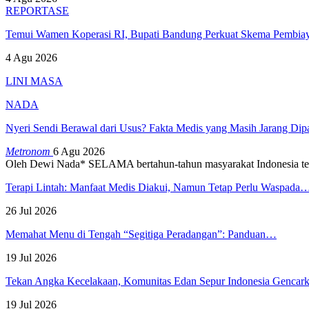
REPORTASE
Temui Wamen Koperasi RI, Bupati Bandung Perkuat Skema Pembia
4 Agu 2026
LINI MASA
NADA
Nyeri Sendi Berawal dari Usus? Fakta Medis yang Masih Jarang Di
Metronom
6 Agu 2026
Oleh Dewi Nada*
SELAMA bertahun-tahun masyarakat Indonesia te
Terapi Lintah: Manfaat Medis Diakui, Namun Tetap Perlu Waspada
26 Jul 2026
Memahat Menu di Tengah “Segitiga Peradangan”: Panduan…
19 Jul 2026
Tekan Angka Kecelakaan, Komunitas Edan Sepur Indonesia Genca
19 Jul 2026