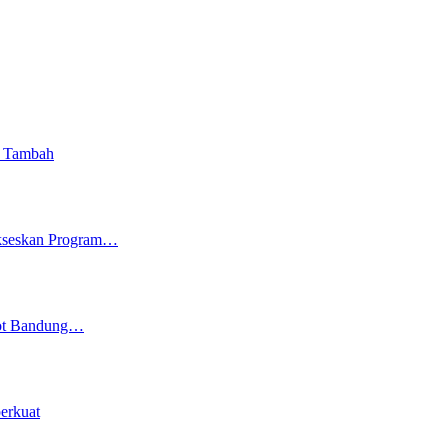
i Tambah
ukseskan Program…
kot Bandung…
erkuat