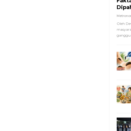
Fakt
Dipa
Metron
Oleh De
masyara
ganggua