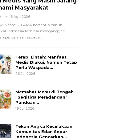
a Medis Yang Masih Jarang
hami Masyarakat
om
6 Agu 2026
wi Nada*
SELAMA bertahun-tahun
kat Indonesia terbiasa menganggap
n pencernaan sebagai
…
Terapi Lintah: Manfaat
Medis Diakui, Namun Tetap
Perlu Waspada…
26 Jul 2026
Memahat Menu di Tengah
“Segitiga Peradangan”:
Panduan…
19 Jul 2026
Tekan Angka Kecelakaan,
Komunitas Edan Sepur
Indonesia Gencarkan…