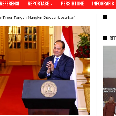
REFERENSI
REPORTASE
PERSIBTONE
INFOGRAFIS
RE
-Timur Tengah Mungkin Dibesar-besarkan"
RE
REPORTASE
I,