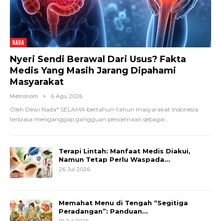
NADA
Nyeri Sendi Berawal Dari Usus? Fakta
Medis Yang Masih Jarang Dipahami
Masyarakat
Metronom
6 Agu 2026
Oleh Dewi Nada*
SELAMA bertahun-tahun masyarakat Indonesia
terbiasa menganggap gangguan pencernaan sebagai
…
Terapi Lintah: Manfaat Medis Diakui,
Namun Tetap Perlu Waspada…
26 Jul 2026
Memahat Menu di Tengah “Segitiga
Peradangan”: Panduan…
19 Jul 2026