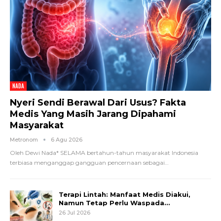
NADA
Nyeri Sendi Berawal Dari Usus? Fakta
Medis Yang Masih Jarang Dipahami
Masyarakat
Metronom
6 Agu 2026
Oleh Dewi Nada*
SELAMA bertahun-tahun masyarakat Indonesia
terbiasa menganggap gangguan pencernaan sebagai
…
Terapi Lintah: Manfaat Medis Diakui,
Namun Tetap Perlu Waspada…
26 Jul 2026