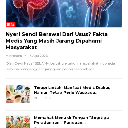
NADA
Nyeri Sendi Berawal Dari Usus? Fakta
Medis Yang Masih Jarang Dipahami
Masyarakat
Metronom
6 Agu 2026
Oleh Dewi Nada*
SELAMA bertahun-tahun masyarakat Indonesia
terbiasa menganggap gangguan pencernaan sebagai
…
Terapi Lintah: Manfaat Medis Diakui,
Namun Tetap Perlu Waspada…
26 Jul 2026
Memahat Menu di Tengah “Segitiga
Peradangan”: Panduan…
19 Jul 2026