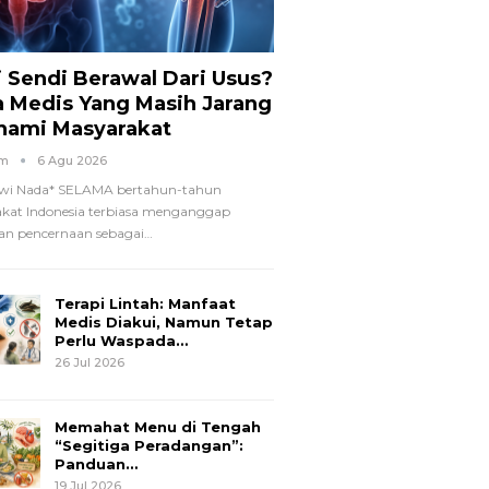
i Sendi Berawal Dari Usus?
a Medis Yang Masih Jarang
hami Masyarakat
om
6 Agu 2026
wi Nada*
SELAMA bertahun-tahun
kat Indonesia terbiasa menganggap
n pencernaan sebagai
…
Terapi Lintah: Manfaat
Medis Diakui, Namun Tetap
Perlu Waspada…
26 Jul 2026
Memahat Menu di Tengah
“Segitiga Peradangan”:
Panduan…
19 Jul 2026