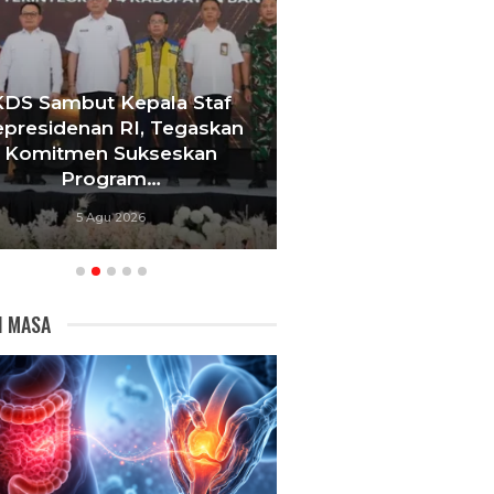
but Kepala Staf
Tebang 10 Pohon Tanpa
enan RI, Tegaskan
Berujung Penyegela
men Sukseskan
Videotron, Pemkot
Program…
Bandung…
5 Agu 2026
5 Agu 2026
I MASA