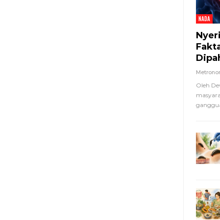
NADA
Nyer
Fakt
Dipa
Metron
Oleh De
masyara
ganggua