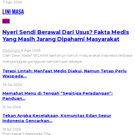
7 Agu 2026
LINI MASA
NADA
Nyeri Sendi Berawal Dari Usus? Fakta Medis
Yang Masih Jarang Dipahami Masyarakat
Metronom
6 Agu 2026
Oleh Dewi Nada*
SELAMA bertahun-tahun masyarakat Indonesia terbiasa
menganggap gangguan pencernaan sebagai
…
Terapi Lintah: Manfaat Medis Diakui, Namun Tetap Perlu
Waspada…
26 Jul 2026
Memahat Menu di Tengah “Segitiga Peradangan”:
Panduan…
19 Jul 2026
Tekan Angka Kecelakaan, Komunitas Edan Sepur
Indonesia Gencarkan…
19 Jul 2026
Prev
Next
1 daripada 204