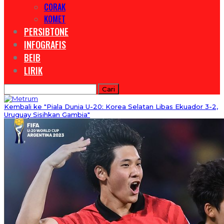
CORAK
KOMET
PERSIBTONE
INFOGRAFIS
BEIB
LIRIK
Kembali ke "Piala Dunia U-20: Korea Selatan Libas Ekuador 3-2,
Uruguay Sisihkan Gambia"