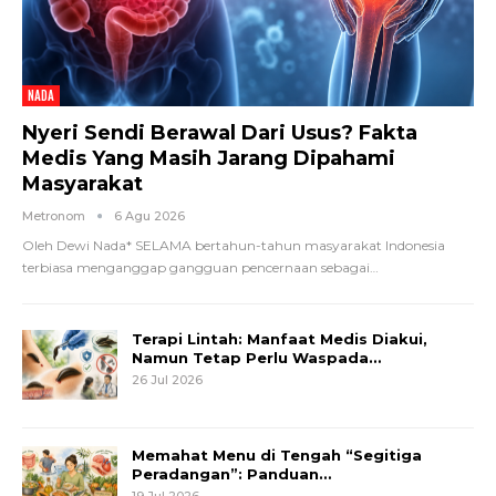
NADA
Nyeri Sendi Berawal Dari Usus? Fakta
Medis Yang Masih Jarang Dipahami
Masyarakat
Metronom
6 Agu 2026
Oleh Dewi Nada*
SELAMA bertahun-tahun masyarakat Indonesia
terbiasa menganggap gangguan pencernaan sebagai
…
Terapi Lintah: Manfaat Medis Diakui,
Namun Tetap Perlu Waspada…
26 Jul 2026
Memahat Menu di Tengah “Segitiga
Peradangan”: Panduan…
19 Jul 2026