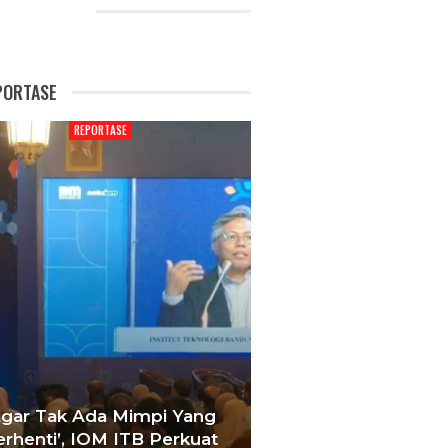
CENT POSTS
PORTASE
REPORTASE
REPORTAS
Agar Tak Ada Mimpi Yang
Satukan Siswa D
erhenti’, IOM ITB Perkuat
Sekolah, Pelati