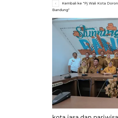
Kembali ke "Pj Wali Kota Doro
Bandung"
REPORTASE
Pemkot Siapkan TPST
Tegalega Untuk Produk
kota jasa dan pariwis