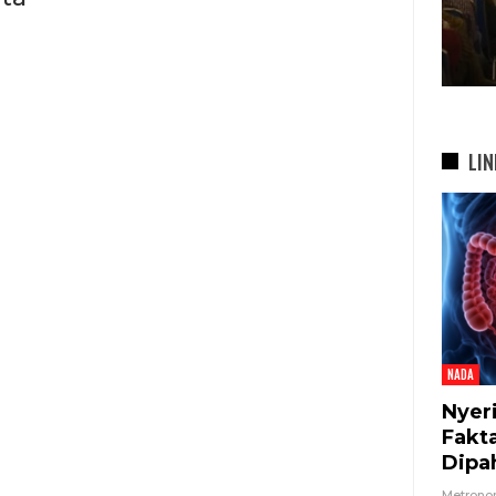
bah
Di…
7 Agu 2026
LIN
NADA
Nyer
Fakt
Dipa
Metron