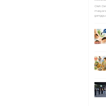
Oleh De
masyara
ganggua