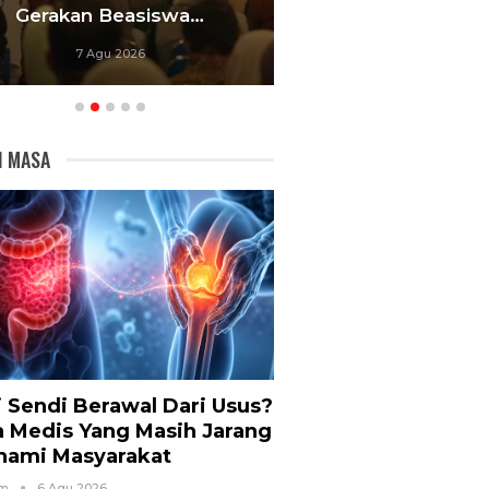
Gerakan Beasiswa…
Bandung Foku
7 Agu 2026
6 Agu 20
I MASA
i Sendi Berawal Dari Usus?
a Medis Yang Masih Jarang
hami Masyarakat
om
6 Agu 2026