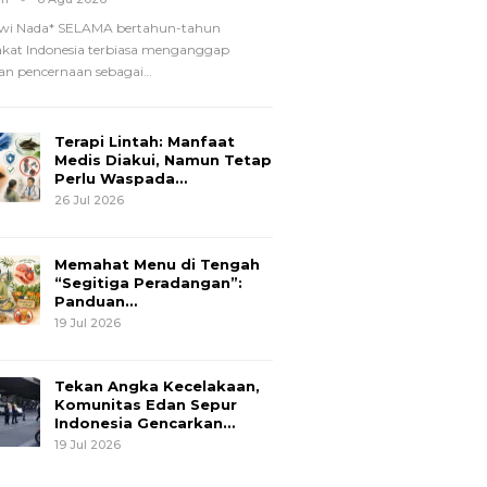
wi Nada*
SELAMA bertahun-tahun
kat Indonesia terbiasa menganggap
n pencernaan sebagai
…
Terapi Lintah: Manfaat
Medis Diakui, Namun Tetap
Perlu Waspada…
26 Jul 2026
Memahat Menu di Tengah
“Segitiga Peradangan”:
Panduan…
19 Jul 2026
Tekan Angka Kecelakaan,
Komunitas Edan Sepur
Indonesia Gencarkan…
19 Jul 2026