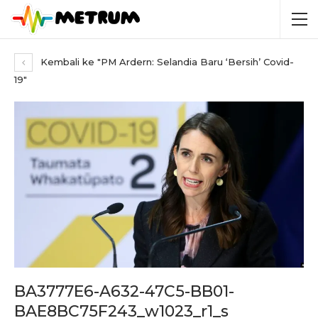
Kembali ke "PM Ardern: Selandia Baru ‘Bersih’ Covid-
19"
BA3777E6-A632-47C5-BB01-
BAE8BC75F243_w1023_r1_s