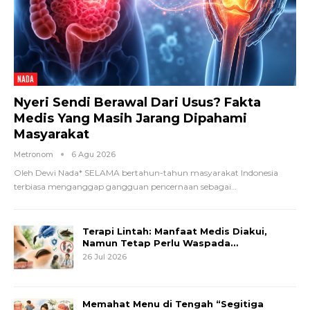
NADA
Nyeri Sendi Berawal Dari Usus? Fakta
Medis Yang Masih Jarang Dipahami
Masyarakat
Metronom
6 Agu 2026
Oleh Dewi Nada*
SELAMA bertahun-tahun masyarakat Indonesia
terbiasa menganggap gangguan pencernaan sebagai
…
Terapi Lintah: Manfaat Medis Diakui,
Namun Tetap Perlu Waspada…
26 Jul 2026
Memahat Menu di Tengah “Segitiga