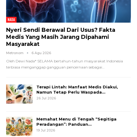
NADA
Nyeri Sendi Berawal Dari Usus? Fakta
Medis Yang Masih Jarang Dipahami
Masyarakat
Metronom
6 Agu 2026
Oleh Dewi Nada*
SELAMA bertahun-tahun masyarakat Indonesia
terbiasa menganggap gangguan pencernaan sebagai
…
Terapi Lintah: Manfaat Medis Diakui,
Namun Tetap Perlu Waspada…
26 Jul 2026
Memahat Menu di Tengah “Segitiga
Peradangan”: Panduan…
19 Jul 2026