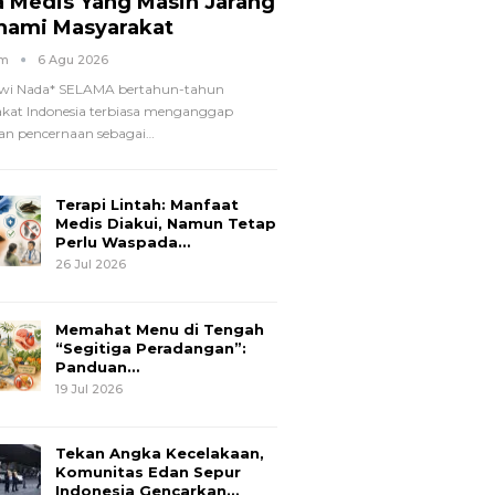
a Medis Yang Masih Jarang
hami Masyarakat
om
6 Agu 2026
wi Nada*
SELAMA bertahun-tahun
kat Indonesia terbiasa menganggap
n pencernaan sebagai
…
Terapi Lintah: Manfaat
Medis Diakui, Namun Tetap
Perlu Waspada…
26 Jul 2026
Memahat Menu di Tengah
“Segitiga Peradangan”:
Panduan…
19 Jul 2026
Tekan Angka Kecelakaan,
Komunitas Edan Sepur
Indonesia Gencarkan…