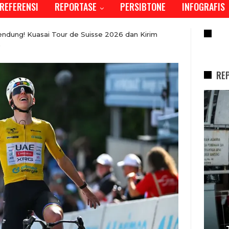
REFERENSI
REPORTASE
PERSIBTONE
INFOGRAFIS
RE
ndung! Kuasai Tour de Suisse 2026 dan Kirim
"
RE
REPORTASE
REPORTASE
Tren Bergeser, G