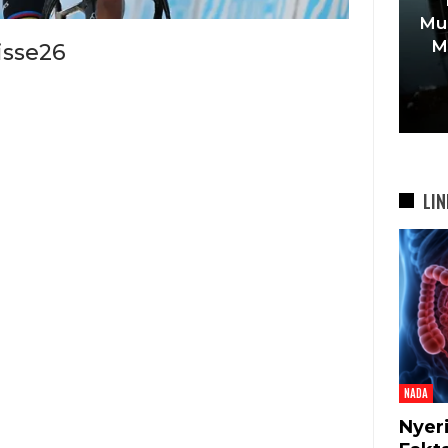
an Tegaskan Pendidikan
Muda Mulai Tinggal
 Tak Boleh Jadi Korban
Mewah Dan Memil
isse26
keta, 900 Siswa SDN…
Di…
7 Agu 2026
7 Agu 2026
LIN
NADA
Nyer