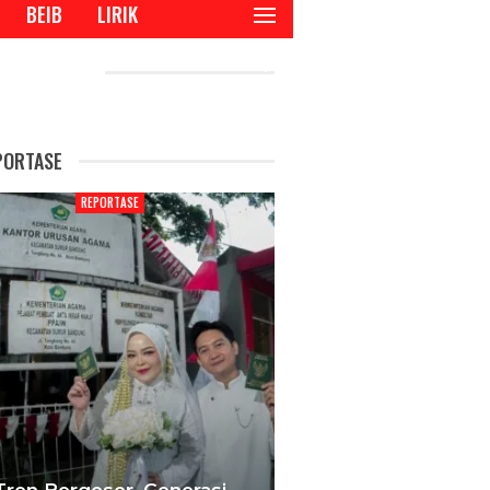
BEIB
LIRIK
CENT POSTS
PORTASE
REPORTASE
enerasi