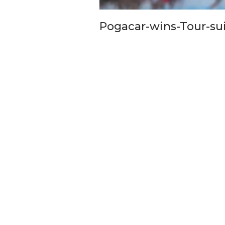
Gerbang Sekolah Dibuka Usai
Farh
Mediasi, Pemkot Bandung
Anak
Pogacar-wins-Tour-su
Percepat Relokasi SDN 026…
Seng
6 Agu 2026