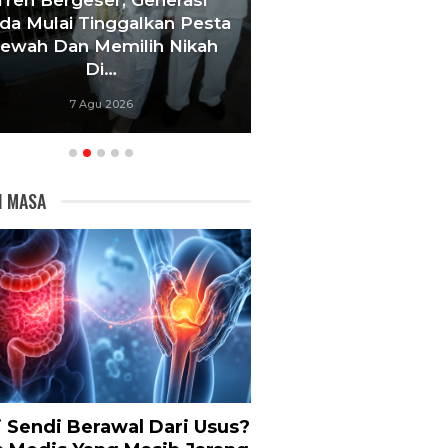
kan Pesta
‘Agar Tak Ada Mimpi Yang
ih Nikah
Terhenti’, IOM ITB Perkuat
Gerakan Beasiswa…
7 Agu 2026
I MASA
i Sendi Berawal Dari Usus?