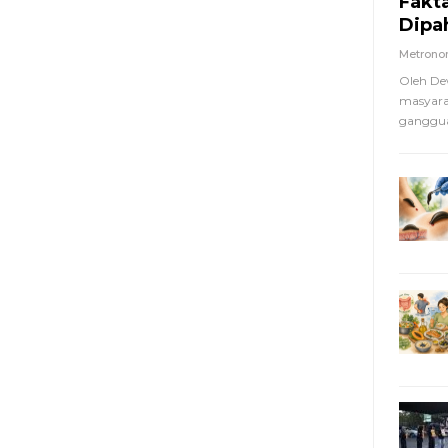
Fakt
Dipa
Metron
Oleh De
masyara
ganggua