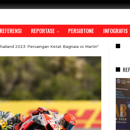
REFERENSI
REPORTASE
PERSIBTONE
INFOGRAFIS
RE
iland 2023: Persaingan Ketat Bagnaia vs Martin"
RE
REPORTASE