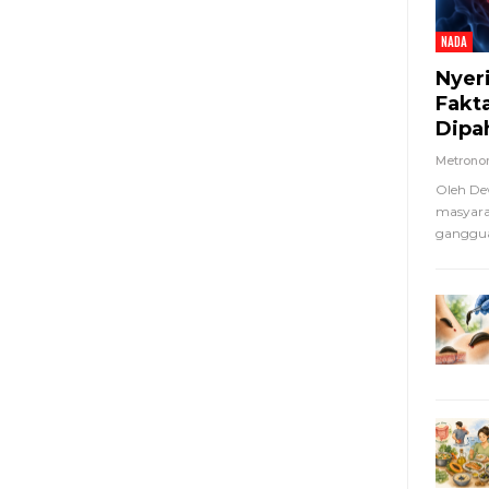
NADA
Nyer
Fakt
Dipa
Metron
Oleh De
masyara
ganggua