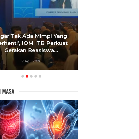
Agar Tak Ada Mimpi Yang
Satukan Siswa D
erhenti’, IOM ITB Perkuat
Sekolah, Pelati
Gerakan Beasiswa…
Bandung Foku
7 Agu 2026
6 Agu 20
I MASA