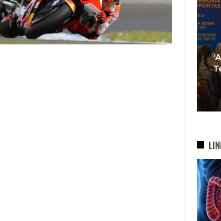
Tren Bergeser, Generasi
Muda Mulai Tinggalkan Pesta
‘
si
Mewah Dan Memilih Nikah
T
bah
Di…
7 Agu 2026
LIN