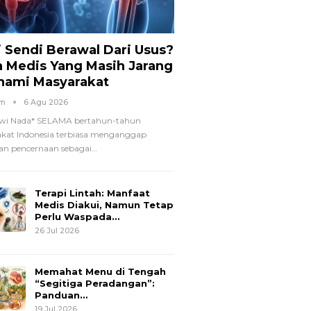
i Sendi Berawal Dari Usus?
a Medis Yang Masih Jarang
hami Masyarakat
om
6 Agu 2026
wi Nada*
SELAMA bertahun-tahun
kat Indonesia terbiasa menganggap
n pencernaan sebagai
…
Terapi Lintah: Manfaat
Medis Diakui, Namun Tetap
Perlu Waspada…
26 Jul 2026
Memahat Menu di Tengah
“Segitiga Peradangan”:
Panduan…
19 Jul 2026