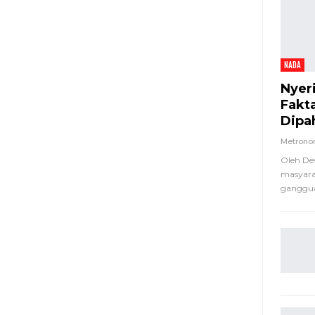
NADA
Nyer
Fakt
Dipa
Metron
Oleh De
masyara
ganggua