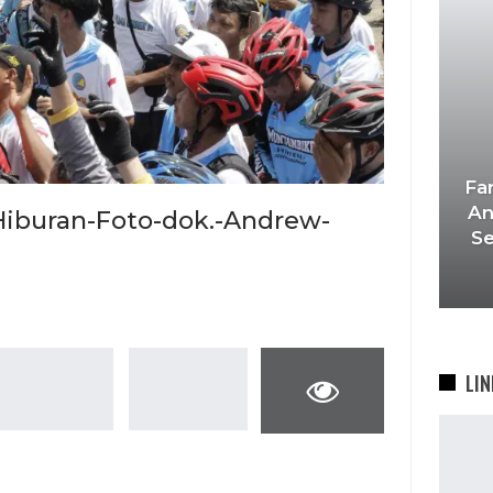
Fa
An
iburan-Foto-dok.-Andrew-
S
LIN