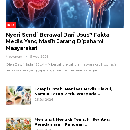
NADA
Nyeri Sendi Berawal Dari Usus? Fakta
Medis Yang Masih Jarang Dipahami
Masyarakat
Metronom
6 Agu 2026
Oleh Dewi Nada*
SELAMA bertahun-tahun masyarakat Indonesia
terbiasa menganggap gangguan pencernaan sebagai
…
Terapi Lintah: Manfaat Medis Diakui,
Namun Tetap Perlu Waspada…
26 Jul 2026
Memahat Menu di Tengah “Segitiga
Peradangan”: Panduan…
19 Jul 2026