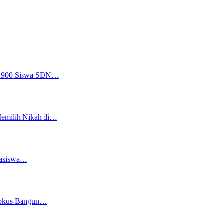
a, 900 Siswa SDN…
Memilih Nikah di…
easiswa…
 Fokus Bangun…