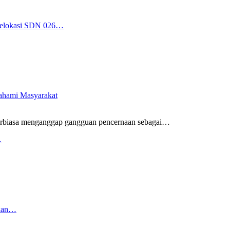
 Relokasi SDN 026…
pahami Masyarakat
rbiasa menganggap gangguan pencernaan sebagai
…
…
rkan…