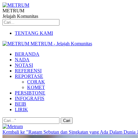
METRUM
Jelajah Komunitas
TENTANG KAMI
METRUM - Jelajah Komunitas
BERANDA
NADA
NOTASI
REFERENSI
REPORTASE
CORAK
KOMET
PERSIBTONE
INFOGRAFIS
BEIB
LIRIK
Kembali ke "Ragam Sebutan dan Singkatan yang Ada Dalam Dunia J