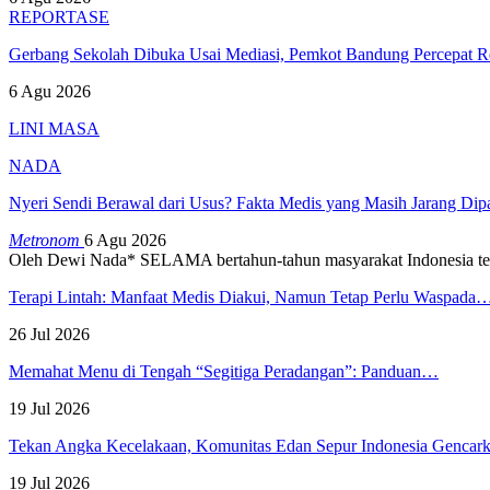
REPORTASE
Gerbang Sekolah Dibuka Usai Mediasi, Pemkot Bandung Percepat
6 Agu 2026
LINI MASA
NADA
Nyeri Sendi Berawal dari Usus? Fakta Medis yang Masih Jarang Di
Metronom
6 Agu 2026
Oleh Dewi Nada*
SELAMA bertahun-tahun masyarakat Indonesia te
Terapi Lintah: Manfaat Medis Diakui, Namun Tetap Perlu Waspada
26 Jul 2026
Memahat Menu di Tengah “Segitiga Peradangan”: Panduan…
19 Jul 2026
Tekan Angka Kecelakaan, Komunitas Edan Sepur Indonesia Genca
19 Jul 2026