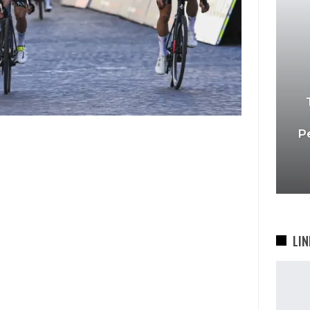
P
LIN