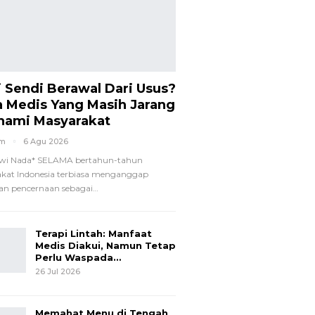
i Sendi Berawal Dari Usus?
a Medis Yang Masih Jarang
hami Masyarakat
om
6 Agu 2026
wi Nada*
SELAMA bertahun-tahun
kat Indonesia terbiasa menganggap
n pencernaan sebagai
…
Terapi Lintah: Manfaat
Medis Diakui, Namun Tetap
Perlu Waspada…
26 Jul 2026
Memahat Menu di Tengah