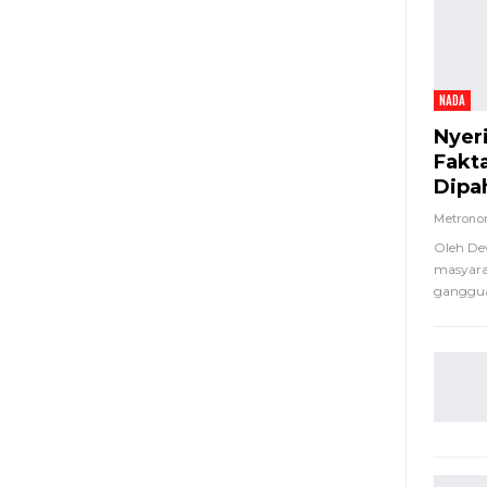
NADA
Nyer
Fakt
Dipa
Metron
Oleh De
masyara
ganggua