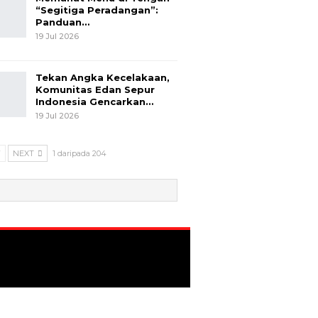
“Segitiga Peradangan”:
Panduan…
19 Jul 2026
Tekan Angka Kecelakaan,
Komunitas Edan Sepur
Indonesia Gencarkan…
19 Jul 2026
V
NEXT
1 daripada 204