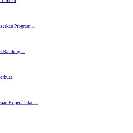
i Tambah
ukseskan Program…
kot Bandung…
erkuat
yaan Koperasi dan…