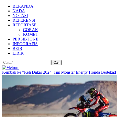
BERANDA
NADA
NOTASI
REFERENSI
REPORTASE
CORAK
KOMET
PERSIBTONE
INFOGRAFIS
BEIB
LIRIK
Kembali ke "Reli Dakar 2024: Tim Monster Energy Honda Bertekad