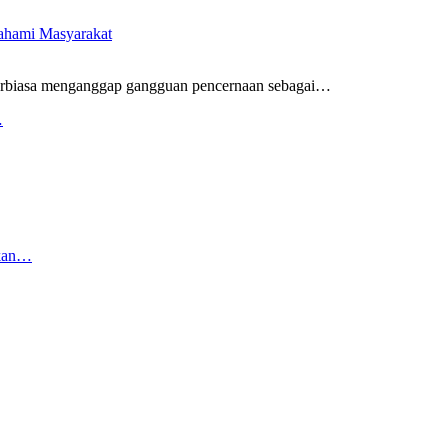
pahami Masyarakat
rbiasa menganggap gangguan pencernaan sebagai
…
…
rkan…