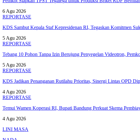
Pemkot Siapkan TPST Tegalega untuk Produksi Briket RDF Bernila
6 Agu 2026
REPORTASE
KDS Sambut Kepala Staf Kepresidenan RI, Tegaskan Komitmen S
5 Agu 2026
REPORTASE
Tebang 10 Pohon Tanpa Izin Berujung Penyegelan Videotron, Pem
5 Agu 2026
REPORTASE
KDS Jadikan Penanganan Rutilahu Prioritas, Sinergi Lintas OPD Dip
4 Agu 2026
REPORTASE
Temui Wamen Koperasi RI, Bupati Bandung Perkuat Skema Pembia
4 Agu 2026
LINI MASA
NADA