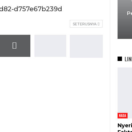
bd82-d757e67b239d
P
SETERUSNYA
LIN
NADA
Nyer