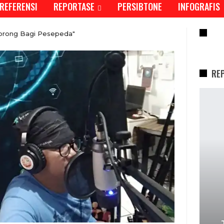
REFERENSI
REPORTASE
PERSIBTONE
INFOGRAFIS
RE
Corong Bagi Pesepeda"
RE