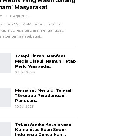
a Medis Yang Masih Jarang
hami Masyarakat
om
6 Agu 2026
wi Nada*
SELAMA bertahun-tahun
kat Indonesia terbiasa menganggap
n pencernaan sebagai
…
Terapi Lintah: Manfaat
Medis Diakui, Namun Tetap
Perlu Waspada…
26 Jul 2026
Memahat Menu di Tengah
“Segitiga Peradangan”:
Panduan…
19 Jul 2026
Tekan Angka Kecelakaan,
Komunitas Edan Sepur
Indonesia Gencarkan…