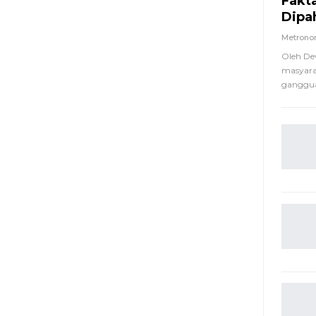
Fakt
Dipa
Metron
Oleh De
masyara
ganggua