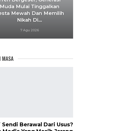
Muda Mulai Tinggalkan
esta Mewah Dan Memilih
Nikah Di…
7 Agu 2026
I MASA
i Sendi Berawal Dari Usus?