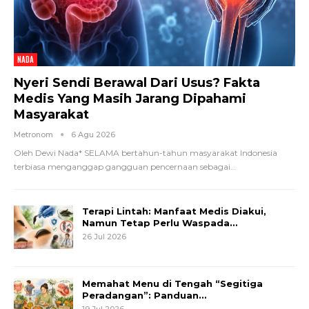
NADA
Nyeri Sendi Berawal Dari Usus? Fakta
Medis Yang Masih Jarang Dipahami
Masyarakat
Metronom
6 Agu 2026
Oleh Dewi Nada*
SELAMA bertahun-tahun masyarakat Indonesia
terbiasa menganggap gangguan pencernaan sebagai
…
Terapi Lintah: Manfaat Medis Diakui,
Namun Tetap Perlu Waspada…
26 Jul 2026
Memahat Menu di Tengah “Segitiga
Peradangan”: Panduan…
19 Jul 2026