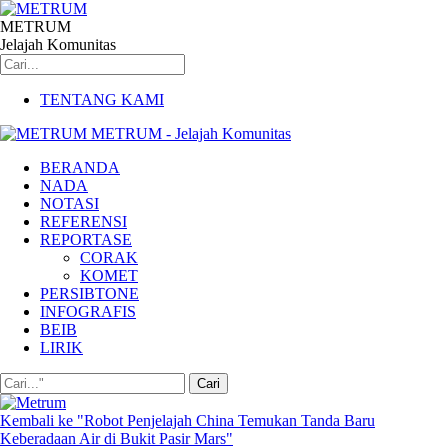
METRUM
Jelajah Komunitas
TENTANG KAMI
METRUM - Jelajah Komunitas
BERANDA
NADA
NOTASI
REFERENSI
REPORTASE
CORAK
KOMET
PERSIBTONE
INFOGRAFIS
BEIB
LIRIK
Kembali ke "Robot Penjelajah China Temukan Tanda Baru
Keberadaan Air di Bukit Pasir Mars"