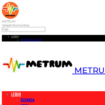
METRUM
Jelajah Komunitas
LEBIH
TENTANG KAMI
METRUM
LEBIH
BERANDA