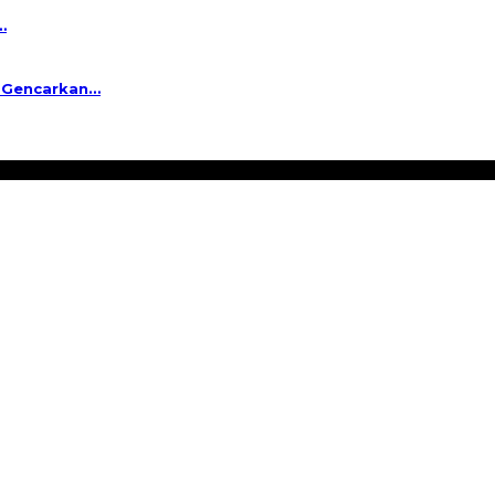
…
a Gencarkan…