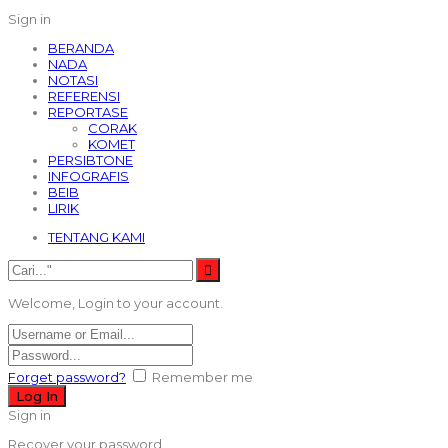
Sign in
BERANDA
NADA
NOTASI
REFERENSI
REPORTASE
CORAK
KOMET
PERSIBTONE
INFOGRAFIS
BEIB
LIRIK
TENTANG KAMI
Welcome, Login to your account.
Forget password?
Remember me
Sign in
Recover your password.