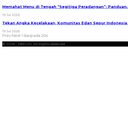
Memahat Menu di Tengah “Segitiga Peradangan”: Panduan
19 Jul 2026
Tekan Angka Kecelakaan, Komunitas Edan Sepur Indonesi
19 Jul 2026
Prev
Next
1 daripada 204
© 2026 - Metrum. All Rights Reserved.