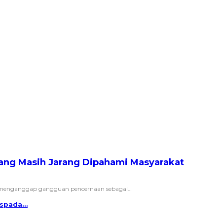
Yang Masih Jarang Dipahami Masyarakat
a menganggap gangguan pencernaan sebagai
…
Waspada…