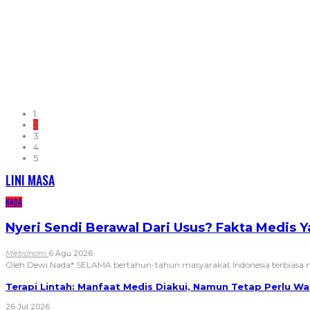
1
2
3
4
5
LINI MASA
NADA
Nyeri Sendi Berawal Dari Usus? Fakta Medis 
Metronom
6 Agu 2026
Oleh Dewi Nada*
SELAMA bertahun-tahun masyarakat Indonesia terbias
Terapi Lintah: Manfaat Medis Diakui, Namun Tetap Perlu 
26 Jul 2026