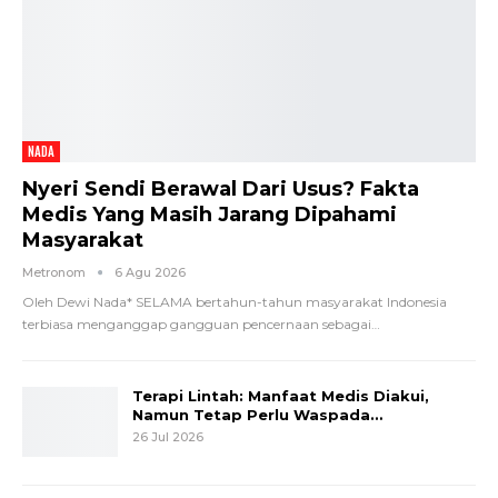
NADA
Nyeri Sendi Berawal Dari Usus? Fakta
Medis Yang Masih Jarang Dipahami
Masyarakat
Metronom
6 Agu 2026
Oleh Dewi Nada*
SELAMA bertahun-tahun masyarakat Indonesia
terbiasa menganggap gangguan pencernaan sebagai
…
Terapi Lintah: Manfaat Medis Diakui,
Namun Tetap Perlu Waspada…
26 Jul 2026