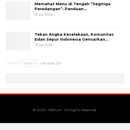
Memahat Menu di Tengah “Segitiga
Peradangan”: Panduan…
19 Jul 2026
Tekan Angka Kecelakaan, Komunitas
Edan Sepur Indonesia Gencarkan…
19 Jul 2026
PREV
NEXT
1 daripada 204
© 2026 - Metrum. All Rights Reserved.