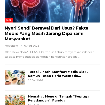
NADA
Nyeri Sendi Berawal Dari Usus? Fakta
Medis Yang Masih Jarang Dipahami
Masyarakat
Metronom
6 Agu 2026
Oleh Dewi Nada*
SELAMA bertahun-tahun masyarakat Indonesia
terbiasa menganggap gangguan pencernaan sebagai
…
Terapi Lintah: Manfaat Medis Diakui,
Namun Tetap Perlu Waspada…
26 Jul 2026
Memahat Menu di Tengah “Segitiga
Peradangan”: Panduan…
19 Jul 2026