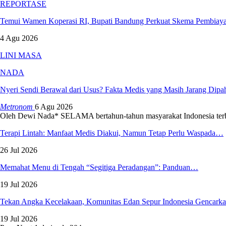
REPORTASE
Temui Wamen Koperasi RI, Bupati Bandung Perkuat Skema Pembiay
4 Agu 2026
LINI MASA
NADA
Nyeri Sendi Berawal dari Usus? Fakta Medis yang Masih Jarang Dip
Metronom
6 Agu 2026
Oleh Dewi Nada*
SELAMA bertahun-tahun masyarakat Indonesia ter
Terapi Lintah: Manfaat Medis Diakui, Namun Tetap Perlu Waspada…
26 Jul 2026
Memahat Menu di Tengah “Segitiga Peradangan”: Panduan…
19 Jul 2026
Tekan Angka Kecelakaan, Komunitas Edan Sepur Indonesia Gencar
19 Jul 2026