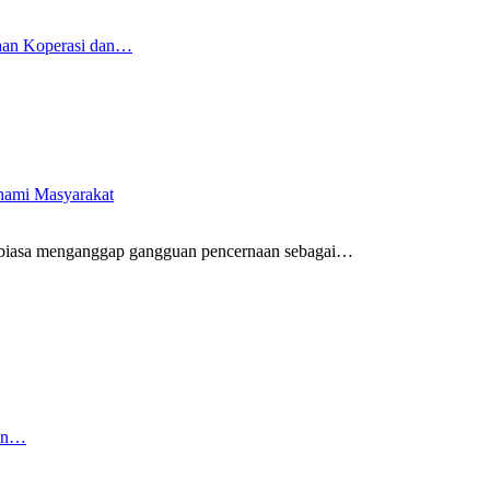
aan Koperasi dan…
ahami Masyarakat
biasa menganggap gangguan pencernaan sebagai
…
kan…