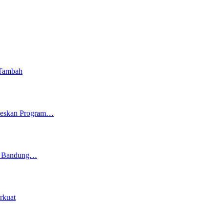
 Tambah
seskan Program…
ot Bandung…
rkuat