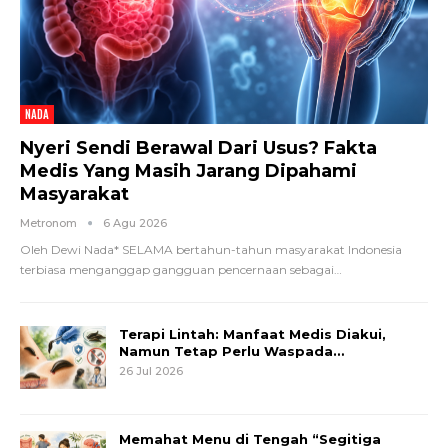
NADA
Nyeri Sendi Berawal Dari Usus? Fakta
Medis Yang Masih Jarang Dipahami
Masyarakat
Metronom
6 Agu 2026
Oleh Dewi Nada*
SELAMA bertahun-tahun masyarakat Indonesia
terbiasa menganggap gangguan pencernaan sebagai
…
Terapi Lintah: Manfaat Medis Diakui,
Namun Tetap Perlu Waspada…
26 Jul 2026
Memahat Menu di Tengah “Segitiga