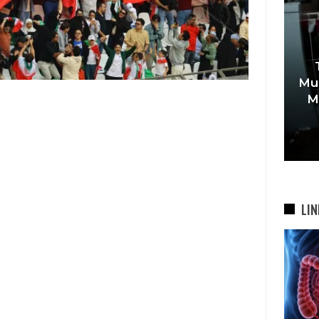
Usai
Farhan Tegaskan Pendidikan
Mud
ng
Anak Tak Boleh Jadi Korban
M
26…
Sengketa, 900 Siswa SDN…
7 Agu 2026
LIN