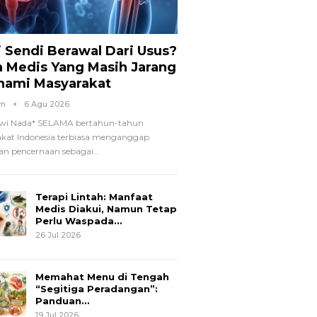
i Sendi Berawal Dari Usus?
a Medis Yang Masih Jarang
hami Masyarakat
om
6 Agu 2026
wi Nada*
SELAMA bertahun-tahun
kat Indonesia terbiasa menganggap
n pencernaan sebagai
…
Terapi Lintah: Manfaat
Medis Diakui, Namun Tetap
Perlu Waspada…
26 Jul 2026
Memahat Menu di Tengah
“Segitiga Peradangan”:
Panduan…
19 Jul 2026