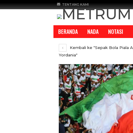
TENTANG KAMI
BERANDA
NADA
NOTASI
Kembali ke "Sepak Bola Piala As
Yordania"
REPORTASE