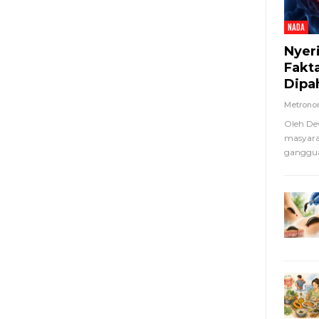
NADA
Nyer
Fakt
Dipa
Metron
Oleh De
masyara
ganggua