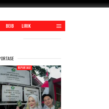
BEIB
LIRIK
CENT POSTS
PORTASE
REPORTASE
REPORTAS