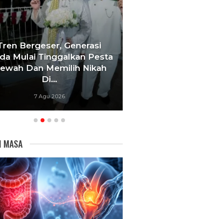
Tren Bergeser, Generasi
a Mulai Tinggalkan Pesta
‘Agar Tak Ada 
ewah Dan Memilih Nikah
Terhenti’, IOM 
Di…
Gerakan Be
7 Agu 2026
7 Agu 20
I MASA