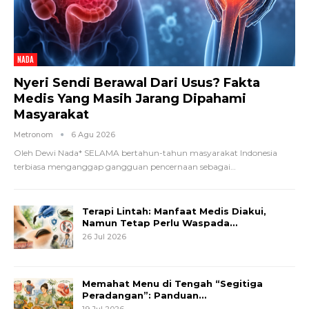
NADA
Nyeri Sendi Berawal Dari Usus? Fakta
Medis Yang Masih Jarang Dipahami
Masyarakat
Metronom
6 Agu 2026
Oleh Dewi Nada*
SELAMA bertahun-tahun masyarakat Indonesia
terbiasa menganggap gangguan pencernaan sebagai
…
Terapi Lintah: Manfaat Medis Diakui,
Namun Tetap Perlu Waspada…
26 Jul 2026
Memahat Menu di Tengah “Segitiga
Peradangan”: Panduan…
19 Jul 2026