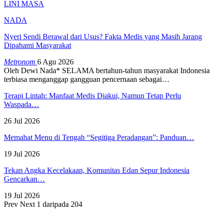
LINI MASA
NADA
Nyeri Sendi Berawal dari Usus? Fakta Medis yang Masih Jarang
Dipahami Masyarakat
Metronom
6 Agu 2026
Oleh Dewi Nada*
SELAMA bertahun-tahun masyarakat Indonesia
terbiasa menganggap gangguan pencernaan sebagai
…
Terapi Lintah: Manfaat Medis Diakui, Namun Tetap Perlu
Waspada…
26 Jul 2026
Memahat Menu di Tengah “Segitiga Peradangan”: Panduan…
19 Jul 2026
Tekan Angka Kecelakaan, Komunitas Edan Sepur Indonesia
Gencarkan…
19 Jul 2026
Prev
Next
1 daripada 204