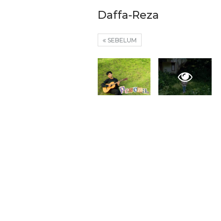
Pemkot Siapkan TPST
Daffa-Reza
Tegalega Untuk Produk
Briket RDF Bernilai Tam
SEBELUM
6 Agu 2026