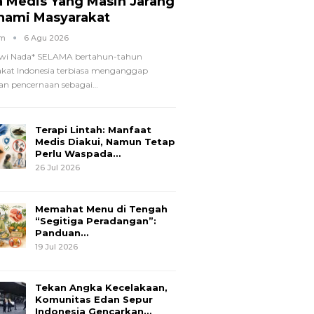
a Medis Yang Masih Jarang
hami Masyarakat
om
6 Agu 2026
wi Nada*
SELAMA bertahun-tahun
kat Indonesia terbiasa menganggap
n pencernaan sebagai
…
Terapi Lintah: Manfaat
Medis Diakui, Namun Tetap
Perlu Waspada…
26 Jul 2026
Memahat Menu di Tengah
“Segitiga Peradangan”:
Panduan…
19 Jul 2026
Tekan Angka Kecelakaan,
Komunitas Edan Sepur
Indonesia Gencarkan…