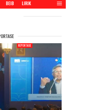
BEIB
LIRIK
CENT POSTS
PORTASE
REPORTASE
REPORTAS