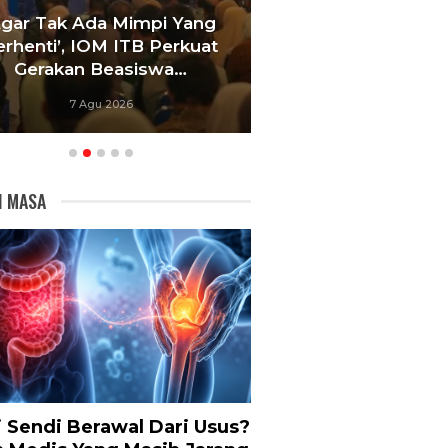
Agar Tak Ada Mimpi Yang
Satukan Siswa D
erhenti’, IOM ITB Perkuat
Sekolah, Pelati
Gerakan Beasiswa…
Bandung Foku
7 Agu 2026
6 Agu 20
I MASA
i Sendi Berawal Dari Usus?