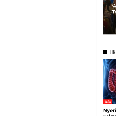
Muda Mulai Tinggalkan Pesta
‘
si
Mewah Dan Memilih Nikah
T
bah
Di…
7 Agu 2026
LIN
NADA
Nyer