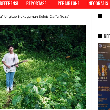
REFERENSI
REPORTASE
PERSIBTONE
INFOGRAFIS
RE
a” Ungkap Kekaguman Solois Daffa Reza"
RE
REPORTASE
Tren Bergeser, Generasi