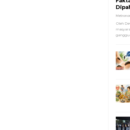
Fakt
Dipa
Metron
Oleh De
masyara
ganggua