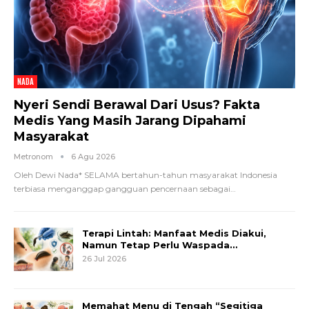
NADA
Nyeri Sendi Berawal Dari Usus? Fakta
Medis Yang Masih Jarang Dipahami
Masyarakat
Metronom
6 Agu 2026
Oleh Dewi Nada*
SELAMA bertahun-tahun masyarakat Indonesia
terbiasa menganggap gangguan pencernaan sebagai
…
Terapi Lintah: Manfaat Medis Diakui,
Namun Tetap Perlu Waspada…
26 Jul 2026
Memahat Menu di Tengah “Segitiga