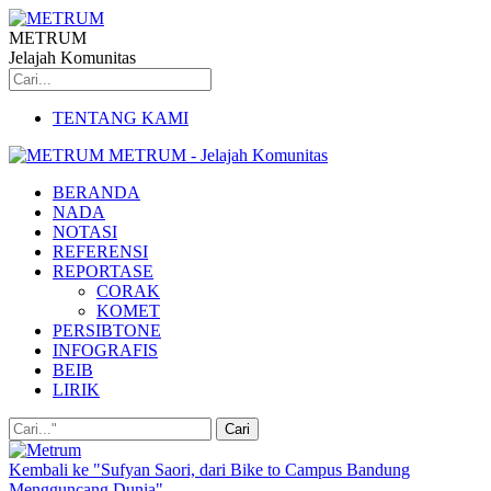
METRUM
Jelajah Komunitas
TENTANG KAMI
METRUM - Jelajah Komunitas
BERANDA
NADA
NOTASI
REFERENSI
REPORTASE
CORAK
KOMET
PERSIBTONE
INFOGRAFIS
BEIB
LIRIK
Kembali ke "Sufyan Saori, dari Bike to Campus Bandung
Mengguncang Dunia"