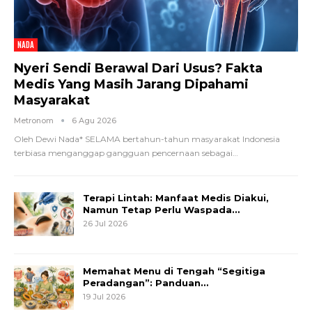
NADA
Nyeri Sendi Berawal Dari Usus? Fakta
Medis Yang Masih Jarang Dipahami
Masyarakat
Metronom
6 Agu 2026
Oleh Dewi Nada*
SELAMA bertahun-tahun masyarakat Indonesia
terbiasa menganggap gangguan pencernaan sebagai
…
Terapi Lintah: Manfaat Medis Diakui,
Namun Tetap Perlu Waspada…
26 Jul 2026
Memahat Menu di Tengah “Segitiga
Peradangan”: Panduan…
19 Jul 2026