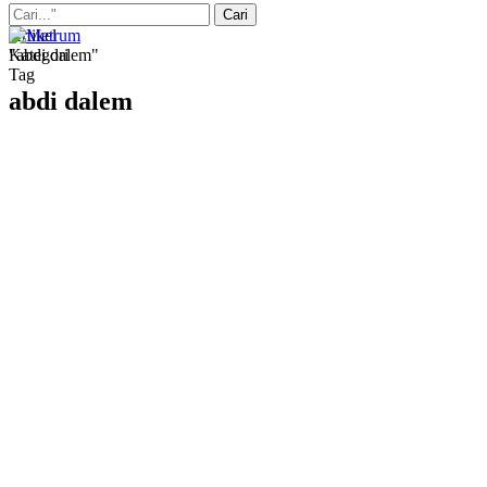
Artikel
Kategori
"abdi dalem"
Tag
abdi dalem