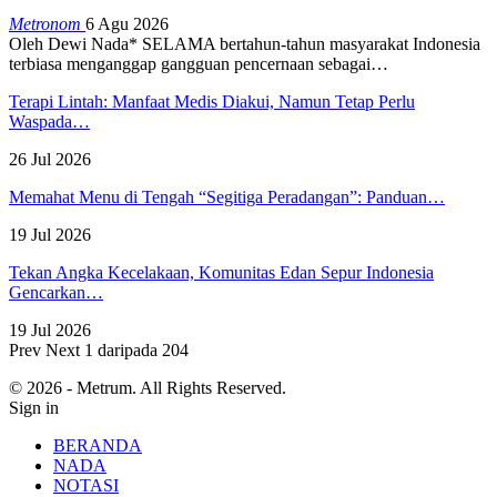
Metronom
6 Agu 2026
Oleh Dewi Nada*
SELAMA bertahun-tahun masyarakat Indonesia
terbiasa menganggap gangguan pencernaan sebagai
…
Terapi Lintah: Manfaat Medis Diakui, Namun Tetap Perlu
Waspada…
26 Jul 2026
Memahat Menu di Tengah “Segitiga Peradangan”: Panduan…
19 Jul 2026
Tekan Angka Kecelakaan, Komunitas Edan Sepur Indonesia
Gencarkan…
19 Jul 2026
Prev
Next
1 daripada 204
© 2026 - Metrum. All Rights Reserved.
Sign in
BERANDA
NADA
NOTASI