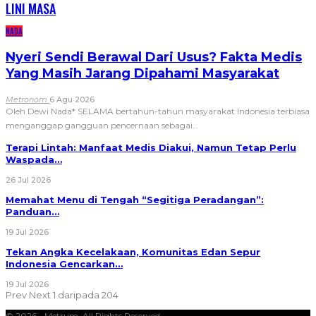
LINI MASA
NADA
Nyeri Sendi Berawal Dari Usus? Fakta Medis
Yang Masih Jarang Dipahami Masyarakat
Metronom
6 Agu 2026
Oleh Dewi Nada*
SELAMA bertahun-tahun masyarakat Indonesia terbiasa
menganggap gangguan pencernaan sebagai
…
Terapi Lintah: Manfaat Medis Diakui, Namun Tetap Perlu
Waspada…
26 Jul 2026
Memahat Menu di Tengah “Segitiga Peradangan”:
Panduan…
19 Jul 2026
Tekan Angka Kecelakaan, Komunitas Edan Sepur
Indonesia Gencarkan…
19 Jul 2026
Prev
Next
1 daripada 204
© 2026 - Metrum. All Rights Reserved.