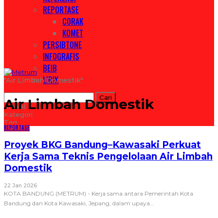
REPORTASE
CORAK
KOMET
PERSIBTONE
INFOGRAFIS
BEIB
LIRIK
"air Limbah Domestik"
Air Limbah Domestik
Artikel
Kategori
Tag
REPORTASE
Proyek BKG Bandung–Kawasaki Perkuat
Kerja Sama Teknis Pengelolaan Air Limbah
Domestik
22 Jan 2026
KOTA BANDUNG (METRUM) - Kerja sama antara Pemerintah Kota
Bandung dan Kota Kawasaki, Jepang, dalam upaya
…