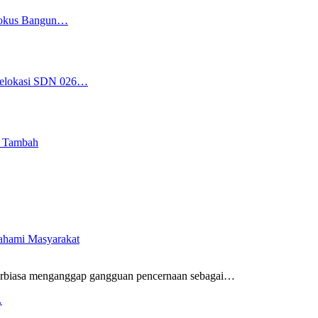
 Fokus Bangun…
 Relokasi SDN 026…
i Tambah
pahami Masyarakat
rbiasa menganggap gangguan pencernaan sebagai
…
…