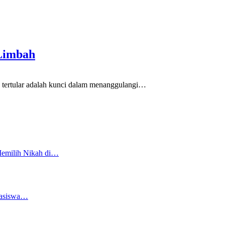
 Limbah
rtular adalah kunci dalam menanggulangi
…
Memilih Nikah di…
easiswa…