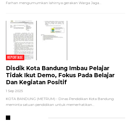
Farhan mengumumkan lahirnya gerakan Warga Jaga
…
REPORTASE
Disdik Kota Bandung Imbau Pelajar
Tidak Ikut Demo, Fokus Pada Belajar
Dan Kegiatan Positif
1 Sep 2025
KOTA BANDUNG (METRUM) - Dinas Pendidikan Kota Bandung
meminta satuan pendidikan untuk memerhatikan
…
RECENT POSTS