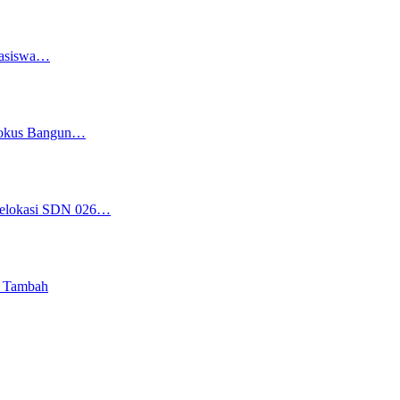
easiswa…
 Fokus Bangun…
 Relokasi SDN 026…
i Tambah