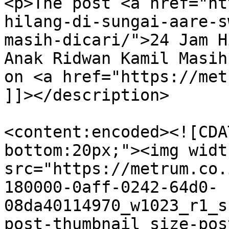
<p>The post <a href="ht
hilang-di-sungai-aare-s
masih-dicari/">24 Jam H
Anak Ridwan Kamil Masih
on <a href="https://met
]]></description>

<content:encoded><![CDA
bottom:20px;"><img widt
src="https://metrum.co.
180000-0aff-0242-64d0-
08da40114970_w1023_r1_s
post-thumbnail size-pos