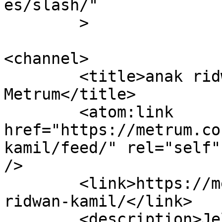
es/slash/"

	>

<channel>

	<title>anak ridwan kamil Archives - 
Metrum</title>

	<atom:link 
href="https://metrum.co
kamil/feed/" rel="self"
/>

	<link>https://metrum.co.id/tag/anak-
ridwan-kamil/</link>

	<description>Jelajah 