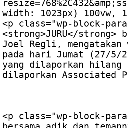
resize=768%2C432&amp;ss
width: 1023px) 100vw, 1
<p class="wp-block-para
<strong>JURU</strong> b
Joel Regli, mengatakan 
pada hari Jumat (27/5/2
yang dilaporkan hilang 
dilaporkan Associated P
<p class="wp-block-para
bersama adik dan temann