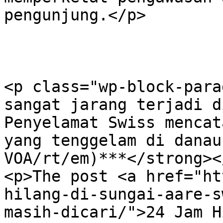
pengunjung.</p>

<p class="wp-block-para
sangat jarang terjadi d
Penyelamat Swiss mencat
yang tenggelam di danau
VOA/rt/em)***</strong></
<p>The post <a href="ht
hilang-di-sungai-aare-s
masih-dicari/">24 Jam H