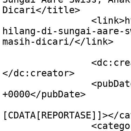
Dicari</title>

		<link>https://metrum.co.id/24-jam-
hilang-di-sungai-aare-s
masih-dicari/</link>

		<dc:creator><![CDATA[Metronom]]>
</dc:creator>

		<pubDate>Sat, 28 May 2022 15:57:57 
+0000</pubDate>

				<catego
[CDATA[REPORTASE]]></ca
		<category><![CDATA[anak ridwan 