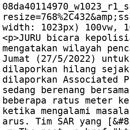
08da40114970_w1023_r1_s
resize=768%2C432&amp;ss
width: 1023px) 100vw, 1
<p>JURU bicara kepolisi
mengatakan wilayah penc
Jumat (27/5/2022) untuk
dilaporkan hilang sejak
dilaporkan Associated P
sedang berenang bersama
beberapa ratus meter ke
ketika mengalami masala
arus. Tim SAR yang [&#8