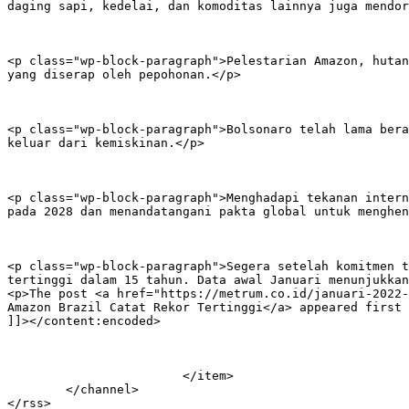
daging sapi, kedelai, dan komoditas lainnya juga mendor
<p class="wp-block-paragraph">Pelestarian Amazon, hutan
yang diserap oleh pepohonan.</p>

<p class="wp-block-paragraph">Bolsonaro telah lama bera
keluar dari kemiskinan.</p>

<p class="wp-block-paragraph">Menghadapi tekanan intern
pada 2028 dan menandatangani pakta global untuk menghen
<p class="wp-block-paragraph">Segera setelah komitmen t
tertinggi dalam 15 tahun. Data awal Januari menunjukkan
<p>The post <a href="https://metrum.co.id/januari-2022-
Amazon Brazil Catat Rekor Tertinggi</a> appeared first 
]]></content:encoded>

			</item>

	</channel>
