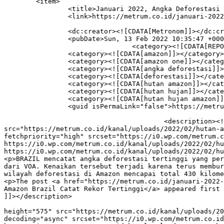
	<item>

		<title>Januari 2022, Angka Deforestasi di Hutan Amazon Brazil Catat Rekor Tertinggi</title>

		<link>https://metrum.co.id/januari-2022-angka-deforestasi-di-hutan-amazon-brazil-catat-rekor-tertinggi/</link>

		<dc:creator><![CDATA[Metronom]]></dc:creator>

		<pubDate>Sun, 13 Feb 2022 10:35:47 +0000</pubDate>

				<category><![CDATA[REPORTASE]]></category>

		<category><![CDATA[amazon]]></category>

		<category><![CDATA[amazon one]]></category>

		<category><![CDATA[angka deforestasi]]></category>

		<category><![CDATA[deforestasi]]></category>

		<category><![CDATA[hutan amazon]]></category>

		<category><![CDATA[hutan hujan]]></category>

		<category><![CDATA[hutan hujan amazon]]></category>

		<guid isPermaLink="false">https://metrum.co.id/?p=15807</guid>

					<description><![CDATA[<div style="margin-bottom:20px;"><img width="1023" height="575" 
src="https://metrum.co.id/kanal/uploads/2022/02/hutan-a
fetchpriority="high" srcset="https://i0.wp.com/metrum.c
https://i0.wp.com/metrum.co.id/kanal/uploads/2022/02/hu
https://i0.wp.com/metrum.co.id/kanal/uploads/2022/02/hu
<p>BRAZIL mencatat angka deforestasi tertinggi yang per
dari VOA. Kenaikan tersebut terjadi karena terus membur
wilayah deforestasi di Amazon mencapai total 430 kilome
<p>The post <a href="https://metrum.co.id/januari-2022-
Amazon Brazil Catat Rekor Tertinggi</a> appeared first 
]]></description>

										<content:encoded><![CDATA[<div style="margin-bott
height="575" src="https://metrum.co.id/kanal/uploads/20
decoding="async" srcset="https://i0.wp.com/metrum.co.id