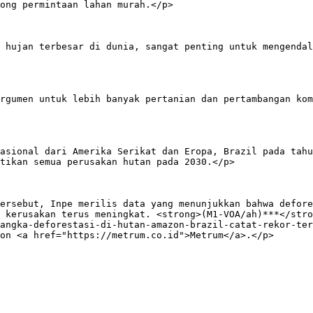
ong permintaan lahan murah.</p>

 hujan terbesar di dunia, sangat penting untuk mengendal
rgumen untuk lebih banyak pertanian dan pertambangan kom
asional dari Amerika Serikat dan Eropa, Brazil pada tahu
tikan semua perusakan hutan pada 2030.</p>

ersebut, Inpe merilis data yang menunjukkan bahwa defore
 kerusakan terus meningkat. <strong>(M1-VOA/ah)***</stro
angka-deforestasi-di-hutan-amazon-brazil-catat-rekor-ter
on <a href="https://metrum.co.id">Metrum</a>.</p>
