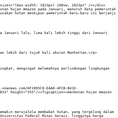
sizes="(max-width: 1023px) 100vw, 1023px" /></div>

utan hujan Amazon pada Januari, menurut data pemerintah 
usakan hutan meskipun pemerintah baru-baru ini berjanji 
a Januari lalu, lima kali lebih tinggi dari Januari 
an lebih dari tujuh kali ukuran Manhattan.</p>

ingkat, mengingat melemahnya perlindungan lingkungan 
.voanews.com/6F1895C9-EAA0-4FCB-B41E-
833" height="555"/><figcaption><em>Hutan hujan Amazon 
emakin merajalela membabat hutan, yang tergolong dalam 
Universitas Federal Minas Gerais. Tingginya harga 