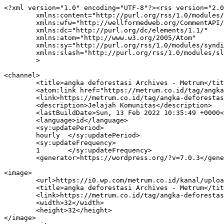
<?xml version="1.0" encoding="UTF-8"?><rss version="2.0
	xmlns:content="http://purl.org/rss/1.0/modules/content/"

	xmlns:wfw="http://wellformedweb.org/CommentAPI/"

	xmlns:dc="http://purl.org/dc/elements/1.1/"

	xmlns:atom="http://www.w3.org/2005/Atom"

	xmlns:sy="http://purl.org/rss/1.0/modules/syndication/"

	xmlns:slash="http://purl.org/rss/1.0/modules/slash/"

	>

<channel>

	<title>angka deforestasi Archives - Metrum</title>

	<atom:link href="https://metrum.co.id/tag/angka-deforestasi/feed/" rel="self" type="application/rss+xml" />

	<link>https://metrum.co.id/tag/angka-deforestasi/</link>

	<description>Jelajah Komunitas</description>

	<lastBuildDate>Sun, 13 Feb 2022 10:35:49 +0000</lastBuildDate>

	<language>id</language>

	<sy:updatePeriod>

	hourly	</sy:updatePeriod>

	<sy:updateFrequency>

	1	</sy:updateFrequency>

	<generator>https://wordpress.org/?v=7.0.3</generator>

<image>

	<url>https://i0.wp.com/metrum.co.id/kanal/uploads/2024/06/cropped-Logo-Metrum-512x512-1.png?fit=32%2C32&#038;ssl=1</url>

	<title>angka deforestasi Archives - Metrum</title>

	<link>https://metrum.co.id/tag/angka-deforestasi/</link>

	<width>32</width>

	<height>32</height>

</image> 
