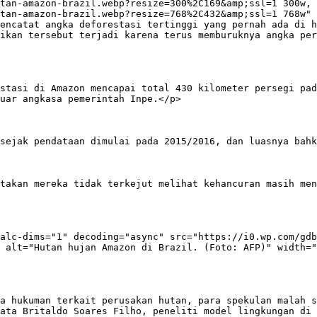
tan-amazon-brazil.webp?resize=300%2C169&amp;ssl=1 300w, 
tan-amazon-brazil.webp?resize=768%2C432&amp;ssl=1 768w" 
encatat angka deforestasi tertinggi yang pernah ada di h
ikan tersebut terjadi karena terus memburuknya angka per
stasi di Amazon mencapai total 430 kilometer persegi pad
uar angkasa pemerintah Inpe.</p>

sejak pendataan dimulai pada 2015/2016, dan luasnya bahk
takan mereka tidak terkejut melihat kehancuran masih men
alc-dims="1" decoding="async" src="https://i0.wp.com/gdb
 alt="Hutan hujan Amazon di Brazil. (Foto: AFP)" width="
a hukuman terkait perusakan hutan, para spekulan malah s
ata Britaldo Soares Filho, peneliti model lingkungan di 