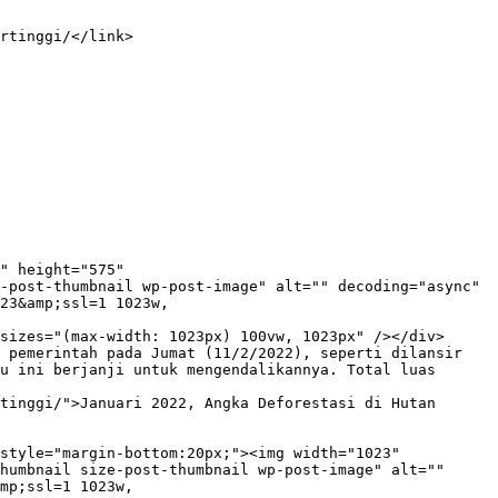
-post-thumbnail wp-post-image" alt="" decoding="async" 
23&amp;ssl=1 1023w, 
sizes="(max-width: 1023px) 100vw, 1023px" /></div>

 pemerintah pada Jumat (11/2/2022), seperti dilansir 
u ini berjanji untuk mengendalikannya. Total luas 
tinggi/">Januari 2022, Angka Deforestasi di Hutan 
humbnail size-post-thumbnail wp-post-image" alt="" 
mp;ssl=1 1023w, 