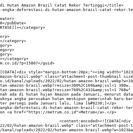
mazon-brazil.webp" class="attachment-post-thumbnail size
o.id/kanal/uploads/2022/02/hutan-amazon-brazil.webp?w=10
tan-amazon-brazil.webp?resize=300%2C169&amp;ssl=1 300w, 
tan-amazon-brazil.webp?resize=768%2C432&amp;ssl=1 768w" 
nah ada di hutan hujan Amazon pada Januari, menurut data
uknya angka perusakan hutan meskipun pemerintah baru-bar
ter persegi pada Januari lalu, lima [&#8230;]</p>

angka-deforestasi-di-hutan-amazon-brazil-catat-rekor-ter
on <a href="https://metrum.co.id">Metrum</a>.</p>

om:20px;"><img width="1023" 
22/02/hutan-amazon-brazil.webp" class="attachment-post-t
/kanal/uploads/2022/02/hutan-amazon-brazil.webp?w=1023&a