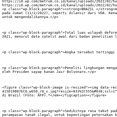
https://i0.wp.com/metrum.co.id/kanal/uploads/2022/02/hu
https://i0.wp.com/metrum.co.id/kanal/uploads/2022/02/hu
<p class="wp-block-paragraph"><strong>BRAZIL </strong>m
pada Jumat (11/2/2022), seperti dilansir dari VOA. Kena
untuk mengendalikannya.</p>

<p class="wp-block-paragraph">Total luas wilayah defore
2021, menurut data satelit awal dari badan penelitian l
<p class="wp-block-paragraph">Angka tersebut tertinggi 
<p class="wp-block-paragraph">Peneliti lingkungan menga
oleh Presiden sayap kanan Jair Bolsonaro.</p>

<figure class="wp-block-image is-resized"><img data-rec
415D19807EC0_w650_r0_s.jpg?resize=833%2C555&#038;ssl=1"
di Brazil (Foto: AFP).*</em></figcaption></figure>

<p class="wp-block-paragraph">Sedikitnya rasa takut pad
perampasan tanah ilegal, untuk kepentingan peternakan k