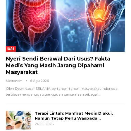
NADA
Nyeri Sendi Berawal Dari Usus? Fakta
Medis Yang Masih Jarang Dipahami
Masyarakat
Metronom
6 Agu 2026
Oleh Dewi Nada*
SELAMA bertahun-tahun masyarakat Indonesia
terbiasa menganggap gangguan pencernaan sebagai
…
Terapi Lintah: Manfaat Medis Diakui,
Namun Tetap Perlu Waspada…
26 Jul 2026